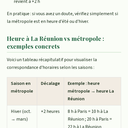
revient à +2 h
En pratique : si vous avez un doute, vérifiez simplement si
la métropole est en heure d'été ou d'hiver.
Heure à La Réunion vs métropole :
exemples concrets
Voici un tableau récapitulatif pour visualiser la
correspondance d'horaires selon les saisons :
Saison en
Décalage
Exemple : heure
métropole
métropole → heure La
Réunion
Hiver (oct.
+2 heures
8 h à Paris = 10 h à La
→ mars)
Réunion ; 20 h à Paris =
22 h à La Réunion