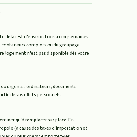
.
e délai est d'environ trois à cinq semaines
es conteneurs complets ou du groupage
tre logement n'est pas disponible dès votre
es ou urgents : ordinateurs, documents
rtie de vos effets personnels.
heminer qu'à remplacer sur place. En
ropole (à cause des taxes d'importation et
ibles ou plus chers : emportez-les.