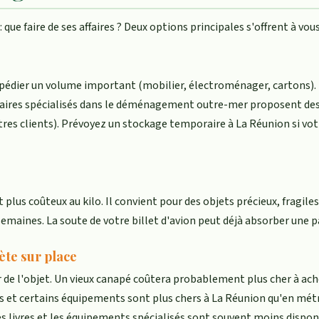
que faire de ses affaires ? Deux options principales s'offrent à vous
pédier un volume important (mobilier, électroménager, cartons). L
ataires spécialisés dans le déménagement outre-mer proposent d
tres clients). Prévoyez un stockage temporaire à La Réunion si vo
 plus coûteux au kilo. Il convient pour des objets précieux, fragil
aines. La soute de votre billet d'avion peut déjà absorber une pa
ète sur place
r de l'objet. Un vieux canapé coûtera probablement plus cher à ac
es et certains équipements sont plus chers à La Réunion qu'en mét
es livres et les équipements spécialisés sont souvent moins dispon